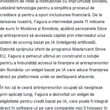
investitorii de retail și instituționali cu împrumutați solvabili,
utilizând tehnologia pentru a simplifica procesul de
creditare și pentru a spori incluziunea financiară. De la
lansarea noastră, Fagura a intermediat peste 11 milioane
de euro în Moldova și România, ajutând persoanele fizice
și antreprenorii să acceseze capital prin intermediul unui
sistem de scoring bazat pe IA (inteligență artificială).
Datorită sprijinului oferit de programul Mastercard Strive
EU, Fagura a petrecut ultimul an construind o soluție
pentru a îmbunătăți accesul la finanțare al antreprenorilor
din România: un widget bazat pe IA care aduce finanțarea
direct pe platformele unde se desfășoară afacerile.
În loc să le ceară antreprenorilor ocupați să navigheze
prin aplicații lungi, Fagura a dezvoltat un widget de
eligibilitate pentru credit bazat pe IA, care poate fi integrat
direct în software-ul pe care companiile mici îl folosesc în