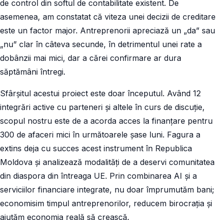
de control din softul de contabilitate existent. De
asemenea, am constatat că viteza unei decizii de creditare
este un factor major. Antreprenorii apreciază un „da” sau
„nu” clar în câteva secunde, în detrimentul unei rate a
dobânzii mai mici, dar a cărei confirmare ar dura
săptămâni întregi.
Sfârșitul acestui proiect este doar începutul. Având 12
integrări active cu parteneri și altele în curs de discuție,
scopul nostru este de a acorda acces la finanțare pentru
300 de afaceri mici în următoarele șase luni. Fagura a
extins deja cu succes acest instrument în Republica
Moldova și analizează modalități de a deservi comunitatea
din diaspora din întreaga UE. Prin combinarea AI și a
serviciilor financiare integrate, nu doar împrumutăm bani;
economisim timpul antreprenorilor, reducem birocrația și
ajutăm economia reală să crească.