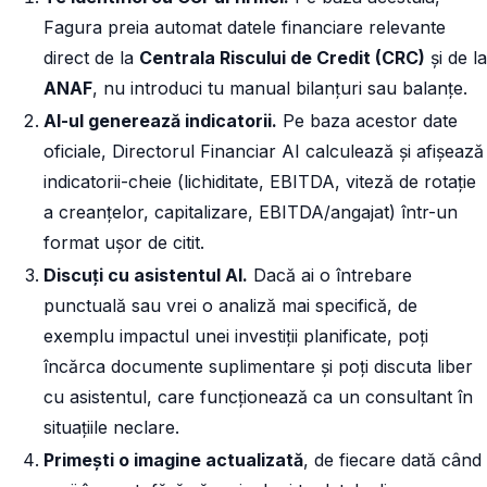
Fagura preia automat datele financiare relevante
direct de la
Centrala Riscului de Credit (CRC)
și de la
ANAF
, nu introduci tu manual bilanțuri sau balanțe.
AI-ul generează indicatorii.
Pe baza acestor date
oficiale, Directorul Financiar AI calculează și afișează
indicatorii-cheie (lichiditate, EBITDA, viteză de rotație
a creanțelor, capitalizare, EBITDA/angajat) într-un
format ușor de citit.
Discuți cu asistentul AI.
Dacă ai o întrebare
punctuală sau vrei o analiză mai specifică, de
exemplu impactul unei investiții planificate, poți
încărca documente suplimentare și poți discuta liber
cu asistentul, care funcționează ca un consultant în
situațiile neclare.
Primești o imagine actualizată
, de fiecare dată când