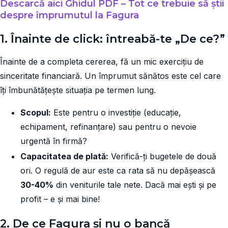
Descarcă aici Ghidul PDF – Tot ce trebuie să știi
despre împrumutul la Fagura
1. Înainte de click: întreabă-te „De ce?”
Înainte de a completa cererea, fă un mic exercițiu de
sinceritate financiară. Un împrumut sănătos este cel care
îți îmbunătățește situația pe termen lung.
Scopul:
Este pentru o investiție (educație,
echipament, refinanțare) sau pentru o nevoie
urgentă în firmă?
Capacitatea de plată:
Verifică-ți bugetele de două
ori. O regulă de aur este ca rata să nu depășească
30-40%
din veniturile tale nete. Dacă mai ești și pe
profit – e și mai bine!
2. De ce Fagura și nu o bancă