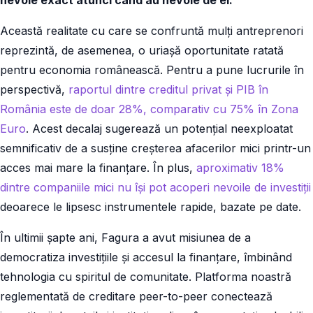
nevoie exact atunci când au nevoie de el.
Această realitate cu care se confruntă mulți antreprenori
reprezintă, de asemenea, o uriașă oportunitate ratată
pentru economia românească. Pentru a pune lucrurile în
perspectivă,
raportul dintre creditul privat și PIB în
România este de doar 28%, comparativ cu 75% în Zona
Euro
. Acest decalaj sugerează un potențial neexploatat
semnificativ de a susține creșterea afacerilor mici printr-un
acces mai mare la finanțare. În plus,
aproximativ 18%
dintre companiile mici nu își pot acoperi nevoile de investiții
deoarece le lipsesc instrumentele rapide, bazate pe date.
În ultimii șapte ani, Fagura a avut misiunea de a
democratiza investițiile și accesul la finanțare, îmbinând
tehnologia cu spiritul de comunitate. Platforma noastră
reglementată de creditare peer-to-peer conectează