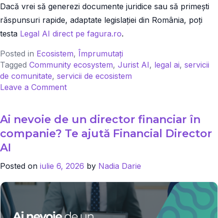
Dacă vrei să generezi documente juridice sau să primești
răspunsuri rapide, adaptate legislației din România, poți
testa
Legal AI direct pe fagura.ro
.
Posted in
Ecosistem
,
Împrumutați
Tagged
Community ecosystem
,
Jurist AI
,
legal ai
,
servicii
de comunitate
,
servicii de ecosistem
on
Leave a Comment
Legal
AI:
Ai nevoie de un director financiar în
echipa
ta
companie? Te ajută Financial Director
Juridică
AI
personală,
disponibilă
Posted on
iulie 6, 2026
by
Nadia Darie
non-
stop