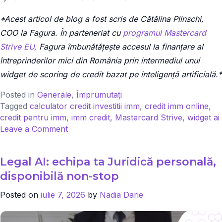
*Acest articol de blog a fost scris de Cătălina Plinschi,
COO la Fagura. În parteneriat cu
programul Mastercard
Strive EU,
Fagura îmbunătățește accesul la finanțare al
întreprinderilor mici din România prin intermediul unui
widget de scoring de credit bazat pe inteligență artificială.*
Posted in
Generale
,
Împrumutați
Tagged
calculator credit investitii imm
,
credit imm online
,
credit pentru imm
,
imm credit
,
Mastercard Strive
,
widget ai
on
Leave a Comment
Finanțare
la
Legal AI: echipa ta Juridică personală,
un
click
disponibilă non-stop
distanță
Posted on
iulie 7, 2026
by
Nadia Darie
pentru
afacerile
mici: