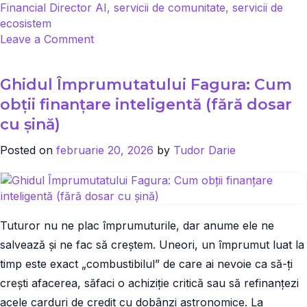
Financial Director AI
,
servicii de comunitate
,
servicii de
ecosistem
on
Leave a Comment
Ai
nevoie
Ghidul Împrumutatului Fagura: Cum
de
un
obții finanțare inteligentă (fără dosar
director
cu șină)
financiar
în
Posted on
februarie 20, 2026
by
Tudor Darie
companie?
Te
ajută
Financial
Tuturor nu ne plac împrumuturile, dar anume ele ne
Director
AI
salvează și ne fac să creștem. Uneori, un împrumut luat la
timp este exact „combustibilul” de care ai nevoie ca să-ți
crești afacerea, săfaci o achiziție critică sau să refinanțezi
acele carduri de credit cu dobânzi astronomice. La