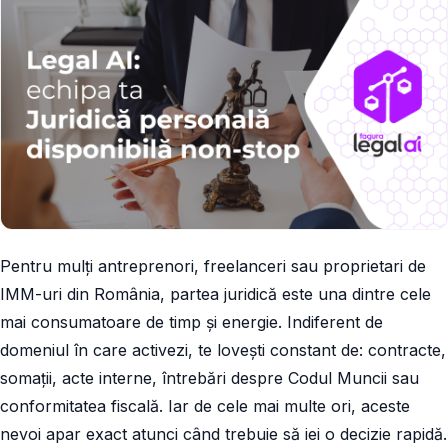
Cum
extinde
Fagura
accesul
la
capital
în
România
Pentru mulți antreprenori, freelanceri sau proprietari de
IMM-uri din România, partea juridică este una dintre cele
mai consumatoare de timp și energie. Indiferent de
domeniul în care activezi, te lovești constant de: contracte,
somații, acte interne, întrebări despre Codul Muncii sau
conformitatea fiscală. Iar de cele mai multe ori, aceste
nevoi apar exact atunci când trebuie să iei o decizie rapidă.