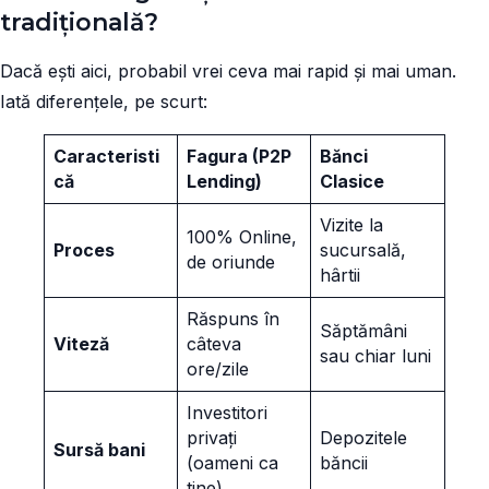
tradițională?
Dacă ești aici, probabil vrei ceva mai rapid și mai uman.
Iată diferențele, pe scurt:
Caracteristi
Fagura (P2P
Bănci
că
Lending)
Clasice
Vizite la
100% Online,
Proces
sucursală,
de oriunde
hârtii
Răspuns în
Săptămâni
Viteză
câteva
sau chiar luni
ore/zile
Investitori
privați
Depozitele
Sursă bani
(oameni ca
băncii
tine)