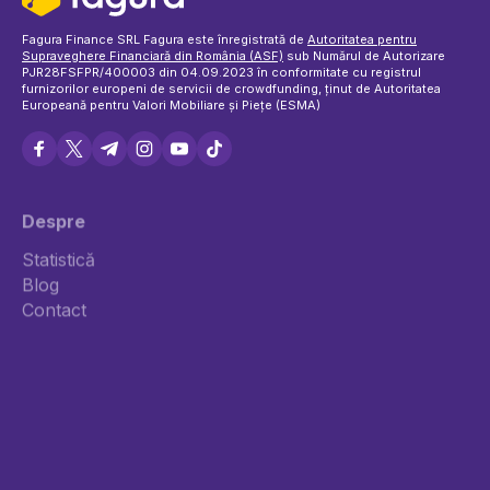
Fagura Finance SRL Fagura este înregistrată de
Autoritatea pentru
Supraveghere Financiară din România (ASF)
sub Numărul de Autorizare
PJR28FSFPR/400003 din 04.09.2023 în conformitate cu registrul
furnizorilor europeni de servicii de crowdfunding, ținut de Autoritatea
Europeană pentru Valori Mobiliare și Piețe (ESMA)
Despre
Statistică
Politica de cookie-uri
Blog
Termeni și condiții
Contact
Privacy Policy
Politica Reclamații
Conflicte de interese
Rata de default
Împrumută