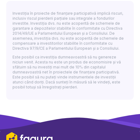
Investiția în proiecte de finanțare participativă implică riscuri,
inclusiv riscul pierderii parțiale sau integrale a fondurilor
investite. Investiția dvs. nu este acoperită de schemele de
garantare a depozitelor stabilite în conformitate cu Directiva
2014/49/UE a Parlamentului European și a Consiliului. De
asemenea, investiția dvs. nu este acoperită de schemele de
compensare a investitorilor stabilite în conformitate cu
Directiva 97/9/CE a Parlamentului European și a Consiliului.
Este posibil ca investiția dumneavoastră să nu genereze
niciun venit. Acesta nu este un produs de economisire și vă
sfătuim să nu investiți mai mult de 10% din capitalul
dumneavoastră net în proiectele de finanțare participativă.
Este posibil să nu puteți vinde instrumentele de investiții
atunci când doriți. Dacă sunteți în măsură să le vindeți, este
posibil totuși să înregistrați pierderi.