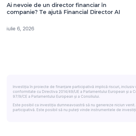
Ai nevoie de un director financiar în
companie? Te ajută Financial Director AI
iulie 6, 2026
Investiția în proiecte de finanțare participativă implică riscuri, inclusi
conformitate cu Directiva 2014/49/UE a Parlamentului European și a Co
97/9/CE a Parlamentului European și a Consiliului.
Este posibil ca investiția dumneavoastră să nu genereze niciun venit.
participativă. Este posibil să nu puteți vinde instrumentele de investiții