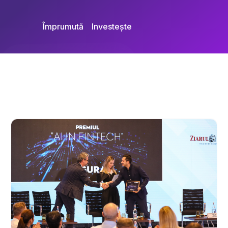
Împrumută
Investește