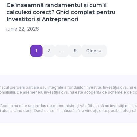
Ce înseamnă randamentul și cum îl
calculezi corect? Ghid complet pentru
Investitori și Antreprenori
iunie 22, 2026
1
2
…
9
Older »
v riscul pierderii parțiale sau integrale a fondurilor investite. Investiția dvs.
nsiliului. De asemenea, investiția dvs. nu este acoperită de schemele de comp
 Acesta nu este un produs de economisire și vă sfătuim să nu investiți mai mu
 atunci când doriți. Dacă sunteți în măsură să le vindeți, este posibil totuși să 