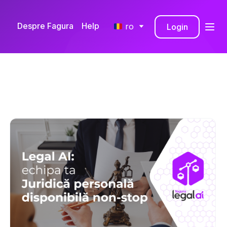
Despre Fagura
Help
ro
Login
RO
EN