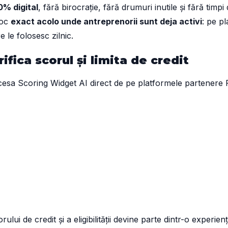
0% digital
, fără birocrație, fără drumuri inutile și fără timp
loc
exact acolo unde antreprenorii sunt deja activi
: pe p
e le folosesc zilnic.
ifica scorul și limita de credit
cesa Scoring Widget AI direct de pe platformele partenere
rului de credit și a eligibilității devine parte dintr-o experien