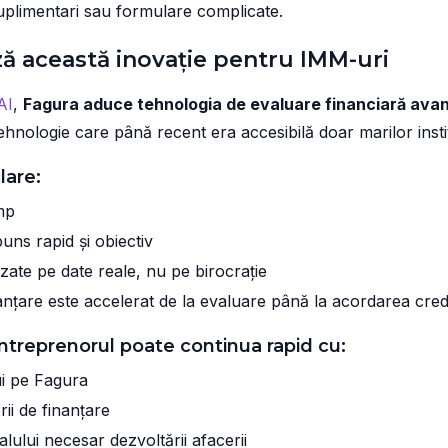
suplimentari sau formulare complicate.
ă această inovație pentru IMM-uri
AI
,
Fagura aduce tehnologia de evaluare financiară ava
tehnologie care până recent era accesibilă doar marilor instit
lare:
mp
uns rapid și obiectiv
azate pe date reale, nu pe birocrație
anțare este accelerat de la evaluare până la acordarea credi
antreprenorul poate continua rapid cu:
ui pe Fagura
ii de finanțare
lului necesar dezvoltării afacerii