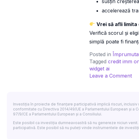
susțin creștere
accelerează tra
Vrei să afli limi
Verifică scorul și elig
simplă poate fi finan
Posted in
Împrumutaț
Tagged
credit imm on
widget ai
on
Leave a Comment
Afl
lim
de
cre
Investiția în proiecte de finanțare participativă implică riscuri, inclusi
conformitate cu Directiva 2014/49/UE a Parlamentului European și a Co
pe
97/9/CE a Parlamentului European și a Consiliului.
af
Este posibil ca investiția dumneavoastră să nu genereze niciun venit.
ta
participativă. Este posibil să nu puteți vinde instrumentele de investiții
în