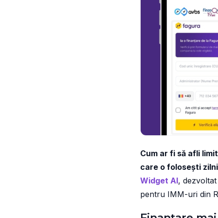
Cum ar fi să afli lim
care o folosești zil
Widget AI
, dezvoltat
pentru IMM-uri din 
Finanțare mai