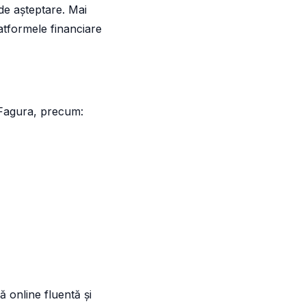
i de așteptare. Mai
latformele financiare
 Fagura, precum:
ță online fluentă și