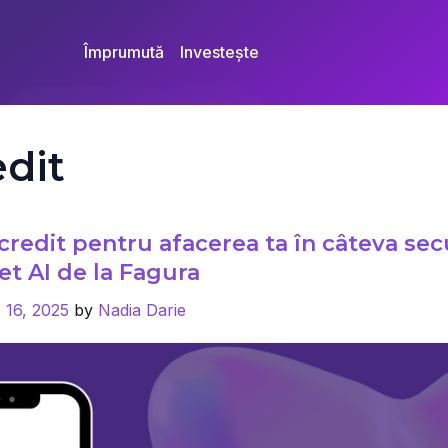
Împrumută
Investește
edit
 credit pentru afacerea ta în câteva se
t AI de la Fagura
 16, 2025
by
Nadia Darie