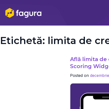
Skip
to
content
Etichetă:
limita de cr
Află limita de
Scoring Widge
Posted on
decembrie