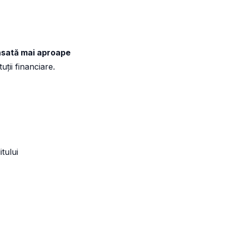
nsată mai aproape
uții financiare.
tului