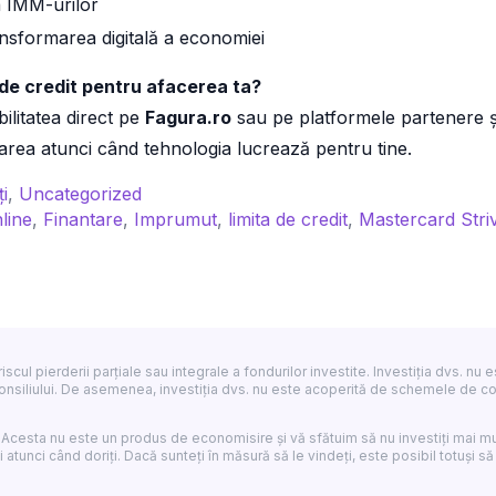
a IMM-urilor
nsformarea digitală a economiei
ta de credit pentru afacerea ta?
ibilitatea direct pe
Fagura.ro
sau pe platformele partenere ș
țarea atunci când tehnologia lucrează pentru tine.
i
,
Uncategorized
line
,
Finantare
,
Imprumut
,
limita de credit
,
Mastercard Stri
ă
ita
dit
v riscul pierderii parțiale sau integrale a fondurilor investite. Investiția dvs.
nsiliului. De asemenea, investiția dvs. nu este acoperită de schemele de comp
ntru
acerea
 Acesta nu este un produs de economisire și vă sfătuim să nu investiți mai mu
 atunci când doriți. Dacă sunteți în măsură să le vindeți, este posibil totuși să 