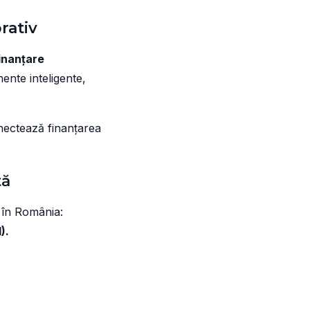
rativ
inanțare
mente inteligente,
ectează finanțarea
tă
 în România:
).