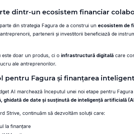
rte dintr-un ecosistem financiar colabo
parte din strategia Fagura de a construi un
ecosistem de f
 antreprenorii, partenerii și investitorii beneficiază de instru
 este doar un produs, ci o
infrastructură digitală
care con
 lucru ale antreprenorilor.
l pentru Fagura și finanțarea inteligen
dget AI marchează începutul unei noi etape pentru Fagura
, ghidată de date și susținută de inteligență artificială (AI
rd Strive, continuăm să dezvoltăm soluții care:
ul la finanțare