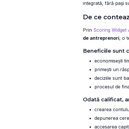
integrată, fără pași 
De ce conteaz
Prin
Scoring Widget 
de antreprenori
, o 
Beneficiile sunt c
economisești ti
primești un răsp
deciziile sunt b
procesul de fin
Odată calificat, 
crearea contul
depunerea cerer
accesarea capita