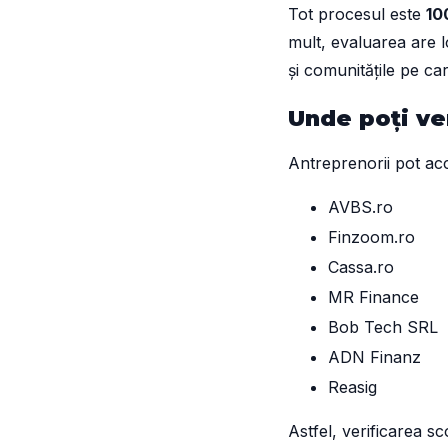
Tot procesul este
10
mult, evaluarea are 
și comunitățile pe car
Unde poți ver
Antreprenorii pot ac
AVBS.ro
Finzoom.ro
Cassa.ro
MR Finance
Bob Tech SRL
ADN Finanz
Reasig
Astfel, verificarea sco