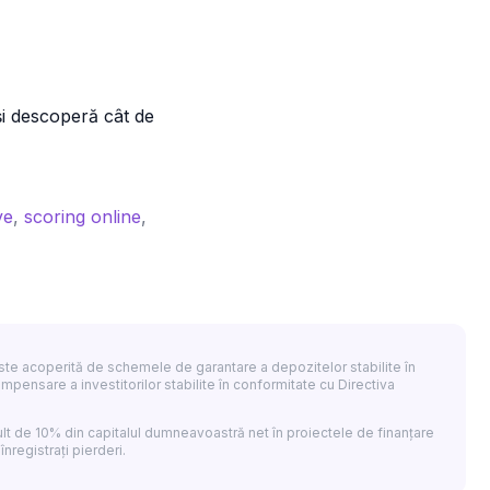
i descoperă cât de
ve
,
scoring online
,
 nu este acoperită de schemele de garantare a depozitelor stabilite în
ensare a investitorilor stabilite în conformitate cu Directiva
lt de 10% din capitalul dumneavoastră net în proiectele de finanțare
înregistrați pierderi.