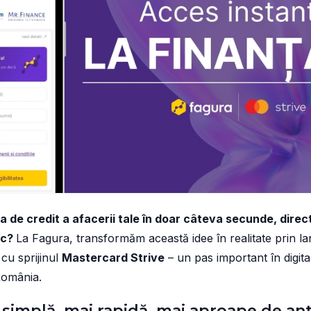
ita de credit a afacerii tale în doar câteva secunde, dire
nic?
La Fagura, transformăm această idee în realitate prin l
 cu sprijinul
Mastercard Strive
– un pas important în digital
România.
 simplă, mai rapidă, mai aproape de an