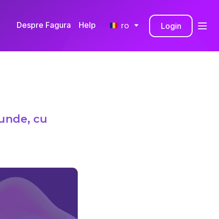
Despre Fagura
Help
ro
Login
RO
EN
cunde, cu