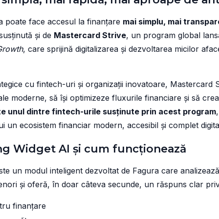
 poate face accesul la finanțare
mai simplu, mai transpare
susținută și de
Mastercard Strive
, un program global lan
 Growth
, care sprijină digitalizarea și dezvoltarea micilor aface
ategice cu fintech-uri și organizații inovatoare, Mastercard 
tale moderne, să își optimizeze fluxurile financiare și să cre
e unul dintre fintech-urile susținute prin acest program
i un ecosistem financiar modern, accesibil și complet digita
ng Widget AI și cum funcționează
te un modul inteligent dezvoltat de Fagura care analizează 
nori și oferă, în doar câteva secunde, un răspuns clar priv
ntru finanțare