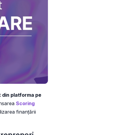
ct din platforma pe
ansarea
Scoring
izarea finanțării
treprenori