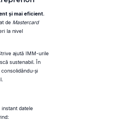
nt și mai eficient
.
sat de
Mastercard
ri la nivel
Strive ajută IMM-urile
ască sustenabil. În
, consolidându-și
l.
instant datele
ind: