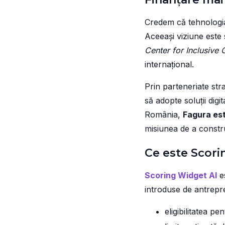
Credem că tehnologia
Aceeași viziune este 
Center for Inclusive
internațional.
Prin parteneriate str
să adopte soluții digi
România,
Fagura est
misiunea de a constru
Ce este Scori
Scoring Widget AI
es
introduse de antrepre
eligibilitatea pe