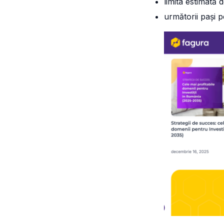
limita estimată d
următorii pași p