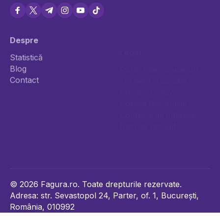
Despre
Legal
Statistică
Blog
Politica de cookie-uri
Contact
Termeni și condiții
Privacy Policy
Politica Reclamații
Conflicte de interese
Rata de default
Împrumută
Investește
© 2026 Fagura.ro. Toate drepturile rezervate.
Adresa: str. Sevastopol 24, Parter, of. 1, București,
România, 010992