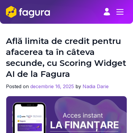
Skip
to
content
Află limita de credit pentru
afacerea ta în câteva
secunde, cu Scoring Widget
AI de la Fagura
Posted on
decembrie 16, 2025
by
Nadia Darie