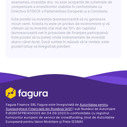
asemenea, investiția dvs. nu este acoperită de schemele de
compensare a investitorilor stabilite în conformitate cu
Directiva 97/9/CE a Parlamentului European și a Consiliului.
Este posibil ca investiția dumneavoastră să nu genereze
niciun venit. Acesta nu este un produs de economisire și vă
sfătuim să nu investiți mai mult de 10% din capitalul
dumneavoastră net în proiectele de finanțare participativă.
Este posibil să nu puteți vinde instrumentele de investiții
atunci când doriți. Dacă sunteți în măsură să le vindeți, este
posibil totuși să înregistrați pierderi.
Fagura Finance SRL Fagura este înregistrată de
Autoritatea pentru
Supraveghere Financiară din România (ASF)
sub Numărul de Autorizare
PJR28FSFPR/400003 din 04.09.2023 în conformitate cu registrul
furnizorilor europeni de servicii de crowdfunding, ținut de Autoritatea
Europeană pentru Valori Mobiliare și Piețe (ESMA)