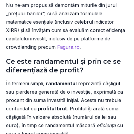
Nu ne-am propus să demontăm miturile din jurul
„prețului banilor”, ci să analizăm formulele
matematice esențiale (inclusiv celebrul indicator
XIRR) și să învățăm cum să evaluăm corect eficiența
capitalului investit, inclusiv de pe platforme de
crowdlending precum
Fagura.ro
.
Ce este randamentul și prin ce se
diferențiază de profit?
În termeni simpli,
randamentul
reprezintă câștigul
sau pierderea generată de o investiție, exprimată ca
procent din suma investită inițial. Acesta nu trebuie
confundat cu
profitul brut
. Profitul îți arată suma
câștigată în valoare absolută (numărul de lei sau
euro), în timp ce randamentul măsoară
eficiența
cu
care a lucrat suma investită.