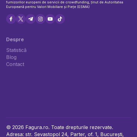
furnizorilor europeni de servicii de crowdfunding, ținut de Autoritatea
Europeană pentru Valori Mobiliare și Piețe (ESMA)
Despre
Statistică
Politica de cookie-uri
Blog
Termeni și condiții
Contact
Privacy Policy
Politica Reclamații
Conflicte de interese
Rata de default
Împrumută
Investește
© 2026 Fagura.ro. Toate drepturile rezervate.
Adresa: str. Sevastopol 24, Parter, of. 1, București,