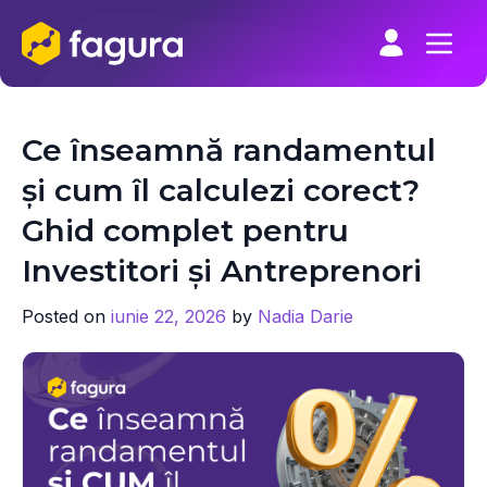
Skip
to
content
Ce înseamnă randamentul
și cum îl calculezi corect?
Ghid complet pentru
Investitori și Antreprenori
Posted on
iunie 22, 2026
by
Nadia Darie