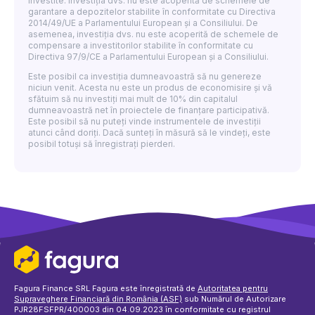
investite. Investiția dvs. nu este acoperită de schemele de
garantare a depozitelor stabilite în conformitate cu Directiva
2014/49/UE a Parlamentului European și a Consiliului. De
asemenea, investiția dvs. nu este acoperită de schemele de
compensare a investitorilor stabilite în conformitate cu
Directiva 97/9/CE a Parlamentului European și a Consiliului.
Este posibil ca investiția dumneavoastră să nu genereze
niciun venit. Acesta nu este un produs de economisire și vă
sfătuim să nu investiți mai mult de 10% din capitalul
dumneavoastră net în proiectele de finanțare participativă.
Este posibil să nu puteți vinde instrumentele de investiții
atunci când doriți. Dacă sunteți în măsură să le vindeți, este
posibil totuși să înregistrați pierderi.
Fagura Finance SRL Fagura este înregistrată de
Autoritatea pentru
Supraveghere Financiară din România (ASF)
sub Numărul de Autorizare
PJR28FSFPR/400003 din 04.09.2023 în conformitate cu registrul