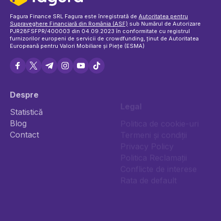
Fagura Finance SRL Fagura este înregistrată de
Autoritatea pentru
Supraveghere Financiară din România (ASF)
sub Numărul de Autorizare
PJR28FSFPR/400003 din 04.09.2023 în conformitate cu registrul
furnizorilor europeni de servicii de crowdfunding, ținut de Autoritatea
Europeană pentru Valori Mobiliare și Piețe (ESMA)
Despre
Legal
Statistică
Blog
Politica de cookie-uri
Contact
Termeni și condiții
Privacy Policy
Politica Reclamații
Conflicte de interese
Rata de default
Împrumută