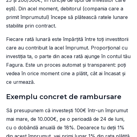
25 și 200/500€, în funcție de tipul de investitor care
ești). Din acel moment, debitorul (compania care a
primit împrumutul) începe să plătească ratele lunare
stabilite prin contract.
Fiecare rată lunară este împărțită între toți investitorii
care au contribuit la acel împrumut. Proporțional cu
investiția ta, o parte din acea rată ajunge în contul tău
Fagura. Este un proces automat și transparent: poți
vedea în orice moment cine a plătit, cât ai încasat și
ce urmează.
Exemplu concret de rambursare
Să presupunem că investești 100€ într-un împrumut
mai mare, de 10.000€, pe o perioadă de 24 de luni,
cu o dobândă anuală de 18%. Deoarece tu deții 1%
din acest împrumut, vei primi lunar 1% din rata plătită