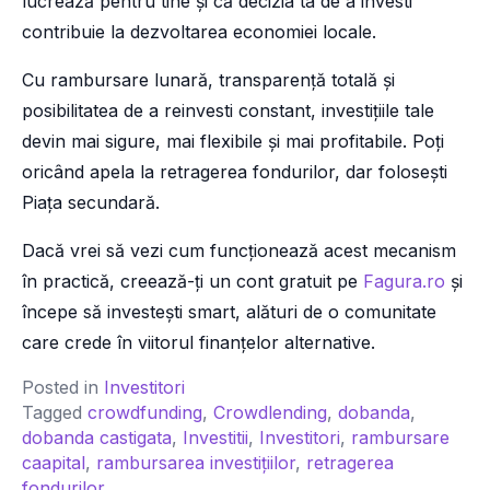
lucrează pentru tine și că decizia ta de a investi
contribuie la dezvoltarea economiei locale.
Cu rambursare lunară, transparență totală și
posibilitatea de a reinvesti constant, investițiile tale
devin mai sigure, mai flexibile și mai profitabile. Poți
oricând apela la retragerea fondurilor, dar folosești
Piața secundară.
Dacă vrei să vezi cum funcționează acest mecanism
în practică, creează-ți un cont gratuit pe
Fagura.ro
și
începe să investești smart, alături de o comunitate
care crede în viitorul finanțelor alternative.
Posted in
Investitori
Tagged
crowdfunding
,
Crowdlending
,
dobanda
,
dobanda castigata
,
Investitii
,
Investitori
,
rambursare
caapital
,
rambursarea investițiilor
,
retragerea
fondurilor