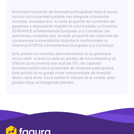
Investiția în proiecte de finanțare participativă implică riscuri,
inclusiv riscul pierderii parțiale sau integrale a fondurilor
investite. Investiția dvs. nu este acoperită de schemele de
garantare a depozitelor stabilite în conformitate cu Directiva
2014/49/UE a Parlamentului European și a Consiliului. De
asemenea, investiția dvs. nu este acoperită de schemele de
compensare a investitorilor stabilite în conformitate cu
Directiva 97/9/CE a Parlamentului European și a Consiliului.
Este posibil ca investiția dumneavoastră să nu genereze
niciun venit. Acesta nu este un produs de economisire și vă
sfătuim să nu investiți mai mult de 10% din capitalul
dumneavoastră net în proiectele de finanțare participativă.
Este posibil să nu puteți vinde instrumentele de investiții
atunci când doriți. Dacă sunteți în măsură să le vindeți, este
posibil totuși să înregistrați pierderi.