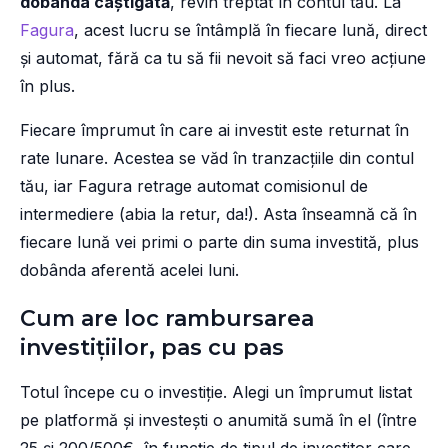
dobânda câștigată
, revin treptat în contul tău. La
Fagura
, acest lucru se întâmplă în fiecare lună, direct
și automat, fără ca tu să fii nevoit să faci vreo acțiune
în plus.
Fiecare împrumut în care ai investit este returnat în
rate lunare. Acestea se văd în tranzacțiile din contul
tău, iar Fagura retrage automat comisionul de
intermediere (abia la retur, da!). Asta înseamnă că în
fiecare lună vei primi o parte din suma investită, plus
dobânda aferentă acelei luni.
Cum are loc rambursarea
investițiilor, pas cu pas
Totul începe cu o investiție. Alegi un împrumut listat
pe platformă și investești o anumită sumă în el (între