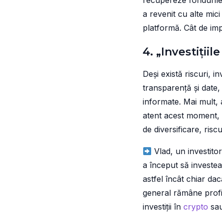
recupereze fondurile
a revenit cu alte mic
platformă. Cât de impo
4. „Investiții
Deși există riscuri, 
transparență și date, c
informate. Mai mult, 
atent acest moment, î
de diversificare, riscu
Vlad, un investitor
a început să investea
astfel încât chiar d
general rămâne profit
investiții în
crypto
sau