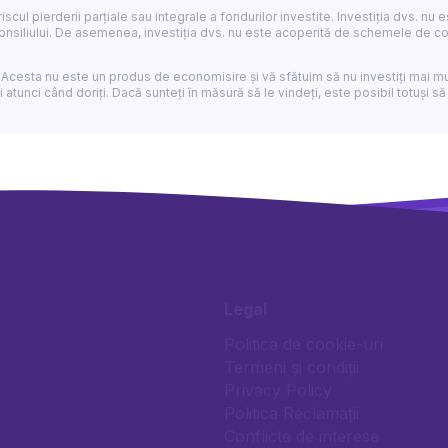
v riscul pierderii parțiale sau integrale a fondurilor investite. Investiția dvs.
nsiliului. De asemenea, investiția dvs. nu este acoperită de schemele de comp
 Acesta nu este un produs de economisire și vă sfătuim să nu investiți mai mu
 atunci când doriți. Dacă sunteți în măsură să le vindeți, este posibil totuși să 
Legal
Politica de cookie-uri
Termeni și condiții
Privacy Policy
Politica Reclamații
Conflicte de interese