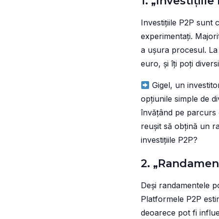
1. „Investiții
Investițiile P2P sunt 
experimentați. Majori
a ușura procesul. La
euro, și îți poți divers
Gigel, un investit
opțiunile simple de di
învățând pe parcurs 
reușit să obțină un ra
investițiile P2P?
2. „Randamen
Deși randamentele pot
Platformele P2P esti
deoarece pot fi influ