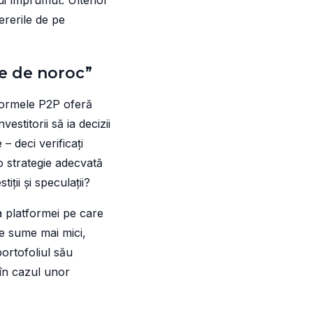
ui împrumut. Ulterior
ererile de pe
ile de noroc”
atformele P2P oferă
estitorii să ia decizii
– deci verificați
o strategie adecvată
iții și speculații?
 a platformei pe care
de sume mai mici,
ortofoliul său
 în cazul unor