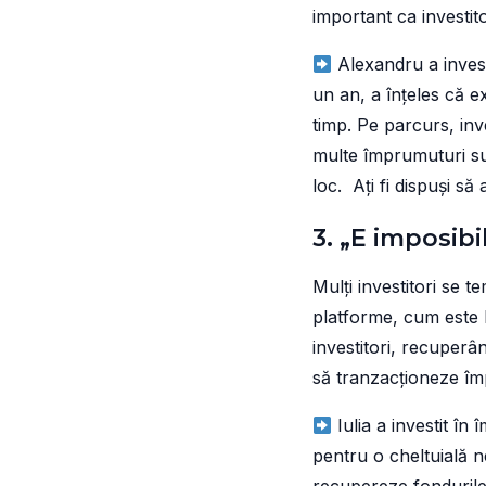
important ca investitor
Alexandru a invest
un an, a înțeles că e
timp. Pe parcurs, inve
multe împrumuturi su
loc. Ați fi dispuși 
3. „E imposibi
Mulți investitori se t
platforme, cum este F
investitori, recuperân
să tranzacționeze împ
Iulia a investit î
pentru o cheltuială 