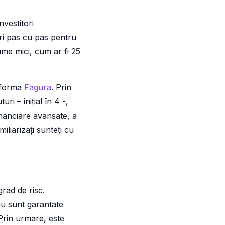
”
nvestitori
uri pas cu pas pentru
ume mici, cum ar fi 25
atforma
Fagura
. Prin
ri – inițial în 4 -,
nanciare avansate, a
iliarizați sunteți cu
grad de risc.
nu sunt garantate
 Prin urmare, este