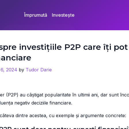
Împrumută
Investește
spre investițiile P2P care îți pot
inanciare
 6, 2024
by
Tudor Darie
eer (P2P) au câștigat popularitate în ultimii ani, dar sunt înc
luența negativ deciziile financiare.
m câteva dintre acestea, cu exemple și argumente concrete: