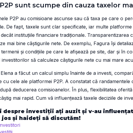
le P2P sunt scumpe din cauza taxelor ma
mele P2P au comisioane ascunse sau că taxa pe care o pe
le. De fapt, taxele sunt clar specificate, iar multe platforme
decât instituțiile financiare tradiționale. Transparentizarea
ipeze mai bine câștigurile nete. De exemplu, Fagura își detali
 termenii și condițiile pe care le afișează pe site, dar și în
investitorilor să calculeze câștigurile nete cu mai mare acu
lena a făcut un calcul simplu înainte de a investi, compa
le cu cele ale platformei P2P. A constatat că randamentele 
 după deducerea comisioanelor. În plus, flexibilitatea oferit
âștig mai rapid. Cum vă influențează taxele deciziile de inves
i despre investiții ați auzit și v-au influența
jos și haideți să discutăm!
Investitori
estitii