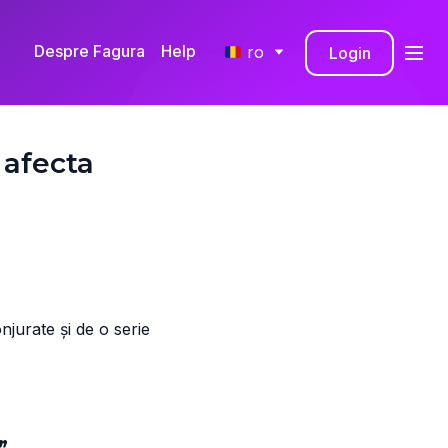
Despre Fagura
Help
ro
Login
RO
EN
 afecta
onjurate și de o serie