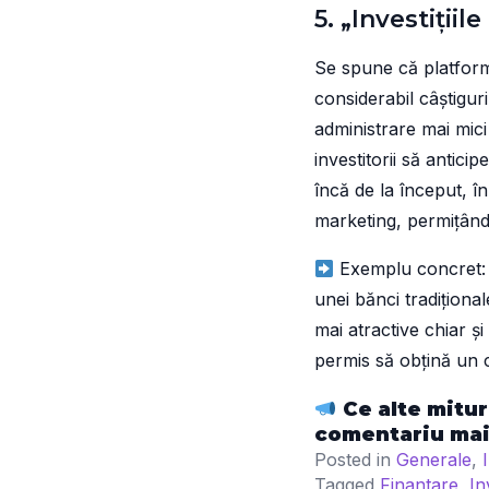
5. „Investiții
Se spune că platfor
considerabil câștiguri
administrare mai mici 
investitorii să antic
încă de la început, în
marketing, permițând 
Exemplu concret: E
unei bănci tradiționa
mai atractive chiar și
permis să obțină un c
Ce alte mitur
comentariu mai 
Posted in
Generale
,
Tagged
Finantare
,
Inv