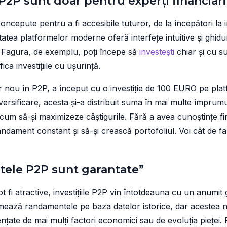
le P2P sunt doar pentru experți financiari
concepute pentru a fi accesibile tuturor, de la începători la i
tatea platformelor moderne oferă interfețe intuitive și ghid
 Fagura, de exemplu, poți începe să
investești
chiar și cu s
ifica investițiile cu ușurință.
or nou în P2P, a început cu o investiție de 100 EURO pe pl
versificare, acesta și-a distribuit suma în mai multe împrumutu
cum să-și maximizeze câștigurile. Fără a avea cunoștințe fi
ndament constant și să-și crească portofoliul. Voi cât de fam
tele P2P sunt garantate”
 fi atractive, investițiile P2P vin întotdeauna cu un anumit 
mează randamentele pe baza datelor istorice, dar acestea 
ențate de mai mulți factori economici sau de evoluția pieței.