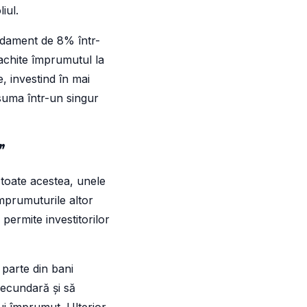
iul.
ndament de 8% într-
 achite împrumutul la
e, investind în mai
suma într-un singur
”
u toate acestea, unele
mprumuturile altor
 permite investitorilor
 parte din bani
secundară și să