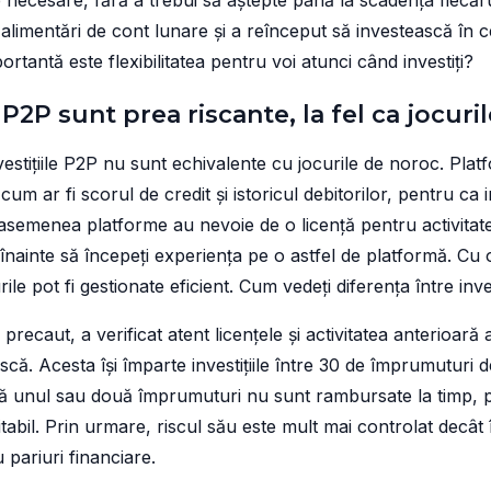
 necesare, fără a trebui să aștepte până la scadența fiecăr
i alimentări de cont lunare și a reînceput să investească în c
rtantă este flexibilitatea pentru voi atunci când investiți?
le P2P sunt prea riscante, la fel ca jocur
investițiile P2P nu sunt echivalente cu jocurile de noroc. Pl
um ar fi scorul de credit și istoricul debitorilor, pentru ca inv
asemenea platforme au nevoie de o licență pentru activitate 
nainte să începeți experiența pe o astfel de platformă. Cu 
rile pot fi gestionate eficient. Cum vedeți diferența între invest
 precaut, a verificat atent licențele și activitatea anterioară
scă. Acesta își împarte investițiile între 30 de împrumuturi 
acă unul sau două împrumuturi nu sunt rambursate la timp, p
abil. Prin urmare, riscul său este mult mai controlat decât
 pariuri financiare.