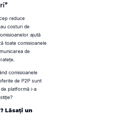
ri”
rcep reduce
 au costuri de
 comisioanelor ajută
ază toate comisioanele
 comunicarea de
ratețe.
rând comisioanele
oferite de P2P sunt
ă de platformă i-a
tiție?
t? Lăsați un