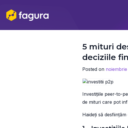
Skip
to
content
5 mituri de
deciziile f
Posted on
noiembrie
Investițiile peer-to-p
de mituri care pot inf
Haideți să desființă