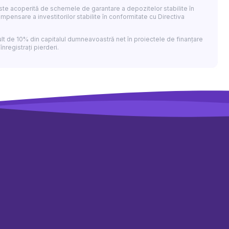
 nu este acoperită de schemele de garantare a depozitelor stabilite în
ensare a investitorilor stabilite în conformitate cu Directiva
lt de 10% din capitalul dumneavoastră net în proiectele de finanțare
înregistrați pierderi.
Împrumută
Investește