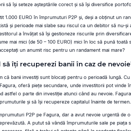
ii să își seteze așteptările corect și să își diversifice portofol
it 1.000 EURO în împrumuturi P2P și, deși a obținut un ra
xistă și perioade mai slabe sau riscul ca un debitor să nu-și
stitorul a învățat să își gestioneze riscurile prin diversificar
me mai mici (de 50 – 100 EURO) mici în loc să pună toată 
să acceptați un anumit risc pentru un randament mai mare?
l să îți recuperezi banii în caz de nevoie
em că banii investiți sunt blocați pentru o perioadă lungă. C
agura, oferă piețe secundare, unde investitorii pot vinde î
d astfel o parte din investiție atunci când au nevoie. Fagura
rumuturile și să își recupereze capitalul înainte de termen.
n împrumuturi P2P pe Fagura, dar a avut nevoie urgentă de o
neprevăzută. A putut să vândă împrumuturile sale pe piața 