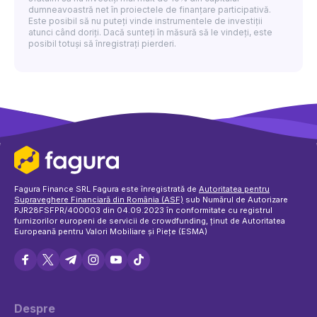
dumneavoastră net în proiectele de finanțare participativă.
Este posibil să nu puteți vinde instrumentele de investiții
atunci când doriți. Dacă sunteți în măsură să le vindeți, este
posibil totuși să înregistrați pierderi.
Fagura Finance SRL Fagura este înregistrată de
Autoritatea pentru
Supraveghere Financiară din România (ASF)
sub Numărul de Autorizare
PJR28FSFPR/400003 din 04.09.2023 în conformitate cu registrul
furnizorilor europeni de servicii de crowdfunding, ținut de Autoritatea
Europeană pentru Valori Mobiliare și Piețe (ESMA)
Despre