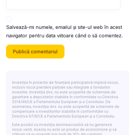
Salvează-mi numele, emailul și site-ul web în acest
navigator pentru data viitoare când o să comentez.
Investiția în proiecte de finanțare participativă implică riscuri,
inclusiv riscul pierderii parțiale sau integrale a fondurilor
investite. Investiția dvs. nu este acoperită de schemele de
garantare a depozitelor stabilite în conformitate cu Directiva
2014/49/UE a Parlamentului European și a Consiliului. De
asemenea, investiția dvs. nu este acoperită de schemele de
compensare a investitorilor stabilite în conformitate cu
Directiva 97/9/CE a Parlamentului European și a Consiliului.
Este posibil ca investiția dumneavoastră să nu genereze
niciun venit. Acesta nu este un produs de economisire și vă
sfătuim să nu investiți mai mult de 10% din capitalul