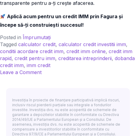
transparente pentru a-ți crește afacerea.
Aplică acum pentru un credit IMM prin Fagura și
începe să-ți construiești succesul!
Posted in
Împrumutați
Tagged
calculator credit
,
calculator credit investitii imm
,
conditii acordare credit imm
,
credit imm online
,
credit imm
rapid
,
credit pentru imm
,
creditarea intreprinderii
,
dobanda
credit imm
,
imm credit
on
Leave a Comment
Credite
pentru
IMM-
uri:
Investiția în proiecte de finanțare participativă implică riscuri,
inclusiv riscul pierderii parțiale sau integrale a fondurilor
accesează
investite. Investiția dvs. nu este acoperită de schemele de
resursele
garantare a depozitelor stabilite în conformitate cu Directiva
2014/49/UE a Parlamentului European și a Consiliului. De
financiare
asemenea, investiția dvs. nu este acoperită de schemele de
pentru
compensare a investitorilor stabilite în conformitate cu
Directiva 97/9/CE a Parlamentului European și a Consiliului.
dezvoltare