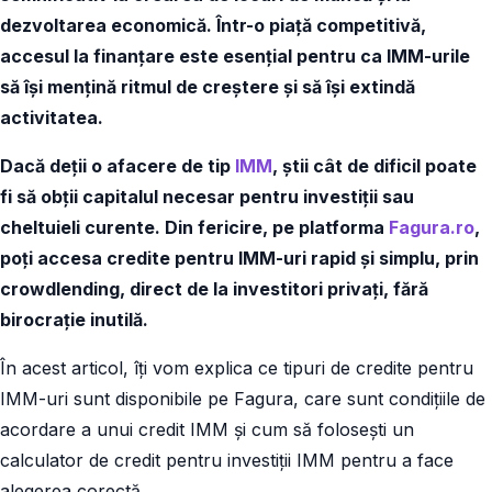
dezvoltarea economică. Într-o piață competitivă,
accesul la finanțare este esențial pentru ca IMM-urile
să își mențină ritmul de creștere și să își extindă
activitatea.
Dacă deții o afacere de tip
IMM
, știi cât de dificil poate
fi să obții capitalul necesar pentru investiții sau
cheltuieli curente. Din fericire, pe platforma
Fagura.ro
,
poți accesa credite pentru IMM-uri rapid și simplu, prin
crowdlending, direct de la investitori privați, fără
birocrație inutilă.
În acest articol, îți vom explica ce tipuri de credite pentru
IMM-uri sunt disponibile pe Fagura, care sunt condițiile de
acordare a unui credit IMM și cum să folosești un
calculator de credit pentru investiții IMM pentru a face
alegerea corectă.