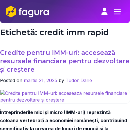
Skip
to
content
Etichetă:
credit imm rapid
Credite pentru IMM-uri: accesează
resursele financiare pentru dezvoltare
și creștere
Posted on
martie 21, 2025
by
Tudor Darie
Întreprinderile mici și micro (IMM-uri) reprezintă
coloana vertebrală a economiei românești, contribuind
semnificativ la crearea de locuri de muncă și la