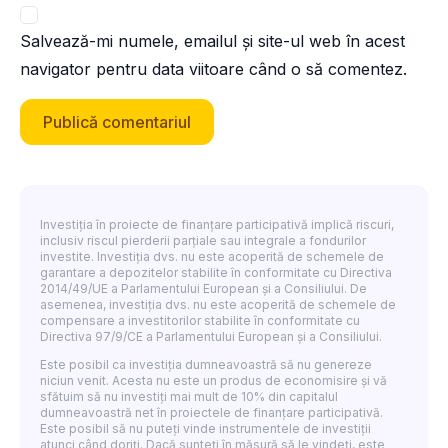
Salvează-mi numele, emailul și site-ul web în acest
navigator pentru data viitoare când o să comentez.
Investiția în proiecte de finanțare participativă implică riscuri,
inclusiv riscul pierderii parțiale sau integrale a fondurilor
investite. Investiția dvs. nu este acoperită de schemele de
garantare a depozitelor stabilite în conformitate cu Directiva
2014/49/UE a Parlamentului European și a Consiliului. De
asemenea, investiția dvs. nu este acoperită de schemele de
compensare a investitorilor stabilite în conformitate cu
Directiva 97/9/CE a Parlamentului European și a Consiliului.
Este posibil ca investiția dumneavoastră să nu genereze
niciun venit. Acesta nu este un produs de economisire și vă
sfătuim să nu investiți mai mult de 10% din capitalul
dumneavoastră net în proiectele de finanțare participativă.
Este posibil să nu puteți vinde instrumentele de investiții
atunci când doriți. Dacă sunteți în măsură să le vindeți, este