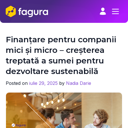
Skip
to
content
Finanțare pentru companii
mici și micro – creșterea
treptată a sumei pentru
dezvoltare sustenabilă
Posted on
iulie 29, 2025
by
Nadia Darie