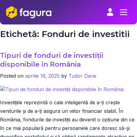
Skip
to
content
Etichetă:
Fonduri de investitii
Tipuri de fonduri de investiții
disponibile în România
Posted on
aprilie 16, 2025
by
Tudor Darie
Investițiile reprezintă o cale inteligentă de a-ți crește
veniturile și de a-ți asigura un viitor financiar stabil. În
România, fondurile de investiții au devenit o opțiune din ce
în ce mai populară pentru persoanele care doresc să-și
diversifice portofoliul și să obțină randamente atractive pe