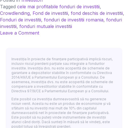
Posted in
Investitori
Tagged
cele mai profitabile fonduri de investitii
,
Crowdlending
,
Fond de investitii
,
fond deschis de investitii
,
Fonduri de investitii
,
fonduri de investitii romania
,
fonduri
investitii
,
fonduri mutuale investitii
on
Leave a Comment
Tipuri
de
fonduri
de
Investiția în proiecte de finanțare participativă implică riscuri,
inclusiv riscul pierderii parțiale sau integrale a fondurilor
investiții
investite. Investiția dvs. nu este acoperită de schemele de
disponibile
garantare a depozitelor stabilite în conformitate cu Directiva
2014/49/UE a Parlamentului European și a Consiliului. De
în
asemenea, investiția dvs. nu este acoperită de schemele de
România
compensare a investitorilor stabilite în conformitate cu
Directiva 97/9/CE a Parlamentului European și a Consiliului.
Este posibil ca investiția dumneavoastră să nu genereze
niciun venit. Acesta nu este un produs de economisire și vă
sfătuim să nu investiți mai mult de 10% din capitalul
dumneavoastră net în proiectele de finanțare participativă.
Este posibil să nu puteți vinde instrumentele de investiții
atunci când doriți. Dacă sunteți în măsură să le vindeți, este
posibil totuși să înregistrați pierderi.