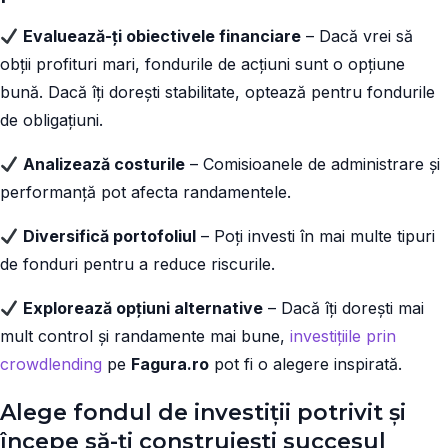
Evaluează-ți obiectivele financiare
– Dacă vrei să
obții profituri mari, fondurile de acțiuni sunt o opțiune
bună. Dacă îți dorești stabilitate, optează pentru fondurile
de obligațiuni.
Analizează costurile
– Comisioanele de administrare și
performanță pot afecta randamentele.
Diversifică portofoliul
– Poți investi în mai multe tipuri
de fonduri pentru a reduce riscurile.
Explorează opțiuni alternative
– Dacă îți dorești mai
mult control și randamente mai bune,
investițiile prin
crowdlending
pe
Fagura.ro
pot fi o alegere inspirată.
Alege fondul de investiții potrivit și
începe să-ți construiești succesul