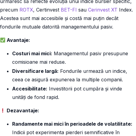
urmăresc să reflecte evoluția unui indice bursier specific,
precum
ROTX
, Certinvest
BET-FI
sau
Cerinvest XT
Index.
Acestea sunt mai accesibile și costă mai puțin decât
fondurile mutuale datorită managementului pasiv.
Avantaje:
Costuri mai mici:
Managementul pasiv presupune
comisioane mai reduse.
Diversificare largă:
Fondurile urmează un indice,
ceea ce asigură expunerea la multiple companii.
Accesibilitate:
Investitorii pot cumpăra și vinde
unități de fond rapid.
Dezavantaje:
Randamente mai mici în perioadele de volatilitate:
Indicii pot experimenta pierderi semnificative în