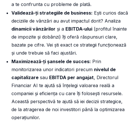
a te confrunta cu probleme de plată.
Validează-ți strategiile de business:
Ești curios dacă
deciziile de vânzări au avut impactul dorit? Analiza
dinamicii vânzărilor
și a
EBITDA-ului
(profitul înainte
de impozite și dobânzi) îți oferă răspunsuri clare,
bazate pe cifre. Vei ști exact ce strategii funcționează
și unde trebuie să faci ajustări.
Maximizează-ți șansele de succes:
Prin
monitorizarea unor indicatori precum
nivelul de
capitalizare
sau
EBITDA per angajat
, Directorul
Financiar AI te ajută să înțelegi valoarea reală a
companiei și eficiența cu care îți folosești resursele.
Această perspectivă te ajută să iei decizii strategice,
de la atragerea de noi investitori până la optimizarea
operațiunilor.