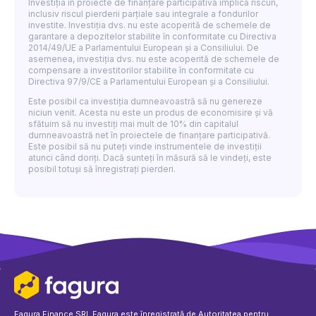
Investiția în proiecte de finanțare participativă implică riscuri,
inclusiv riscul pierderii parțiale sau integrale a fondurilor
investite. Investiția dvs. nu este acoperită de schemele de
garantare a depozitelor stabilite în conformitate cu Directiva
2014/49/UE a Parlamentului European și a Consiliului. De
asemenea, investiția dvs. nu este acoperită de schemele de
compensare a investitorilor stabilite în conformitate cu
Directiva 97/9/CE a Parlamentului European și a Consiliului.
Este posibil ca investiția dumneavoastră să nu genereze
niciun venit. Acesta nu este un produs de economisire și vă
sfătuim să nu investiți mai mult de 10% din capitalul
dumneavoastră net în proiectele de finanțare participativă.
Este posibil să nu puteți vinde instrumentele de investiții
atunci când doriți. Dacă sunteți în măsură să le vindeți, este
posibil totuși să înregistrați pierderi.
Fagura Finance SRL Fagura este înregistrată de
Autoritatea pentru