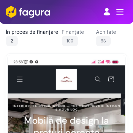
Skip
to
content
În proces de finanțare
Finanțate
Achitate
2
100
68