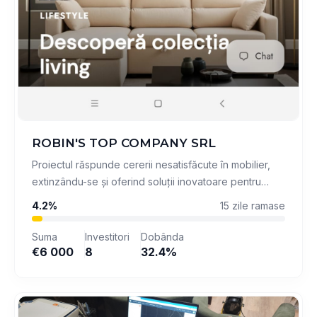
ROBIN'S TOP COMPANY SRL
Proiectul răspunde cererii nesatisfăcute în mobilier,
extinzându-se și oferind soluții inovatoare pentru
segmente specifice, cu obiectivul creșterii veniturilor
4.2%
15 zile ramase
prin digitalizare și marketing targetat.
Suma
Investitori
Dobânda
€6 000
8
32.4%