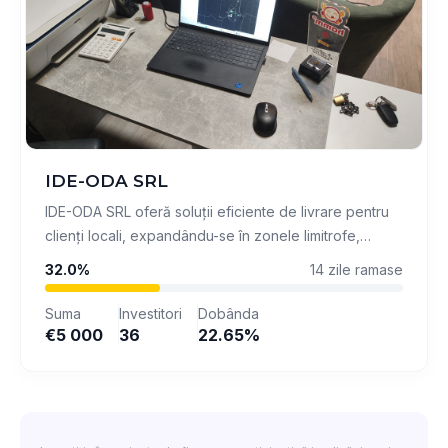
IDE-ODA SRL
IDE-ODA SRL oferă soluții eficiente de livrare pentru
clienți locali, expandându-se în zonele limitrofe,
contribuind astfel la accesibilitatea serviciilor de food
32.0%
14 zile ramase
delivery.
Suma
Investitori
Dobânda
€5 000
36
22.65%