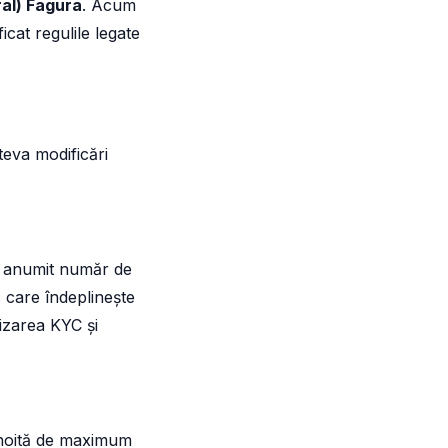
al) Fagura
. Acum
icat regulile legate
teva modificări
ui anumit număr de
ă care îndeplinește
lizarea KYC și
eînnoită de maximum