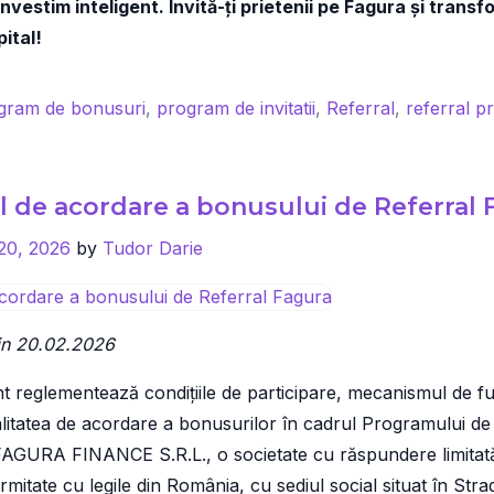
vestim inteligent. Invită-ți prietenii pe Fagura și transf
ital!
gram de bonusuri
,
program de invitatii
,
Referral
,
referral 
nus
 de acordare a bonusului de Referral 
comandări:
m
 20, 2026
by
Tudor Darie
tigi
din 20.02.2026
R
reglementează condițiile de participare, mecanismul de func
ogramul
odalitatea de acordare a bonusurilor în cadrul Programului d
erral
FAGURA FINANCE S.R.L., o societate cu răspundere limitată
gura
mitate cu legile din România, cu sediul social situat în Str