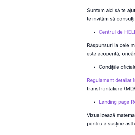
Suntem aici să te aju
te invităm să consulți
Centrul de HEL
Răspunsuri la cele ma
este acoperită, oricân
Condițiile oficia
Regulament detaliat
transfrontaliere (MD
Landing page Re
Vizualizează matemat
pentru a susține astfe