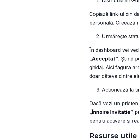
Distribuie link-
Copiază link-ul din 
personală. Creează m
Urmărește statu
În dashboard vei vede
„Acceptat”
. Știind 
ghidaj. Aici fagura 
doar câteva dintre el
Acționează la t
Dacă vezi un prieten 
„Înnoire Invitație”
pe
pentru activare și rea
Resurse utile 