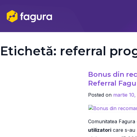
Skip
to
content
Etichetă:
referral pr
Bonus din re
Referral Fagu
Posted on
martie 10,
Comunitatea Fagura 
utilizatori
care s-au 