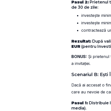
Pasul 2:
Prietenul t
de 30 de zile:
investește min
investește min
contractează 
Rezultat:
După vali
EUR
(pentru Investi
BONUS:
Și prietenul 
a invitației.
Scenariul B: Ești 
Dacă ai accesat o fi
care au nevoie de ca
Pasul 1:
Distribuie 
media).