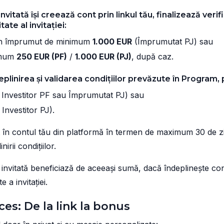
vitată își creează cont prin linkul tău, finalizează verifi
ate al invitației:
un împrumut de minimum
1.000 EUR
(Împrumutat PJ) sau
imum
250 EUR (PF)
/
1.000 EUR (PJ)
, după caz.
plinirea și validarea condițiilor prevăzute în Program, 
Investitor PF sau Împrumutat PJ) sau
Investitor PJ).
 în contul tău din platformă în termen de maximum 30 de zi
irii condițiilor.
nvitată beneficiază de aceeași sumă, dacă îndeplinește condi
e a invitației.
ces: De la link la bonus