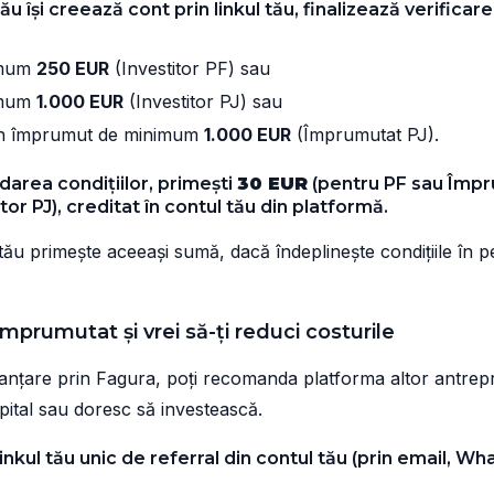
ău își creează cont prin linkul tău, finalizează verificare
imum
250 EUR
(Investitor PF) sau
imum
1.000 EUR
(Investitor PJ) sau
un împrumut de minimum
1.000 EUR
(Împrumutat PJ).
darea condițiilor, primești
30 EUR
(pentru PF sau Împr
tor PJ), creditat în contul tău din platformă.
tău primește aceeași sumă, dacă îndeplinește condițiile în pe
Împrumutat și vrei să-ți reduci costurile
nanțare prin Fagura, poți recomanda platforma altor antrepr
pital sau doresc să investească.
linkul tău unic de referral din contul tău (prin email, W