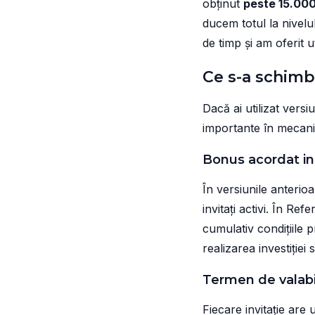
obținut
peste 15.00
ducem totul la nivel
de timp și am oferit ut
Ce s-a schimba
Dacă ai utilizat vers
importante în mecani
Bonus acordat indi
În versiunile anteri
invitați activi. În R
cumulativ condițiile 
realizarea investiție
Termen de valabili
Fiecare invitație are 