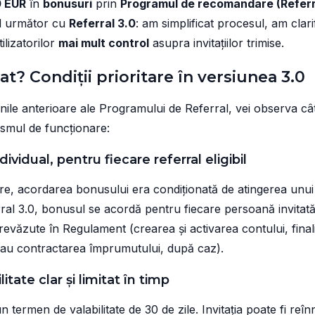
0 EUR
în
bonusuri
prin
Programul de recomandare (Referr
ul următor cu
Referral 3.0
: am simplificat procesul, am clarif
ilizatorilor
mai mult control
asupra invitațiilor trimise.
t? Condiții prioritare în versiunea 3.0
iunile anterioare ale Programului de Referral, vei observa câ
smul de funcționare:
vidual, pentru fiecare referral eligibil
oare, acordarea bonusului era condiționată de atingerea un
eferral 3.0, bonusul se acordă pentru fiecare persoană invitat
prevăzute în Regulament (crearea și activarea contului, fina
i sau contractarea împrumutului, după caz).
tate clar și limitat în timp
un termen de valabilitate de 30 de zile. Invitația poate fi r