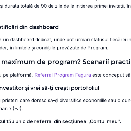
 durata totală de 90 de zile de la inițierea primei invitații, în 
otificări din dashboard
la un dashboard dedicat, unde pot urmări statusul fiecărei inv
nder, în limitele și condițiile prevăzute de Program.
a maximum de program? Scenarii pract
ău pe platformă,
Referral Program Fagura
este conceput să 
nvestitor și vrei să-ți crești portofoliul
prieteni care doresc să-și diversifice economiile sau o cun
anie (PJ).
kul tău unic de referral din secțiunea „Contul meu”.