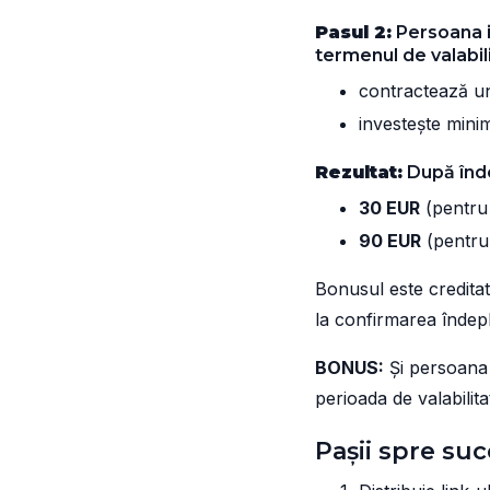
Pasul 2:
Persoana in
termenul de valabilit
contractează 
investește min
Rezultat:
După înde
30 EUR
(pentru 
90 EUR
(pentru 
Bonusul este creditat
la confirmarea îndeplin
BONUS:
Și persoana i
perioada de valabilitat
Pașii spre suc