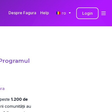
Despre Fagura
Help
ro
Login
RO
EN
 Programul
 peste
1.200 de
ii comunității au