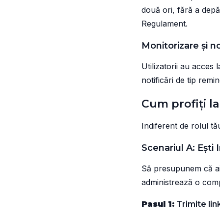
două ori, fără a depăși
Regulament.
Monitorizare și n
Utilizatorii au acces 
notificări de tip remi
Cum profiți l
Indiferent de rolul t
Scenariul A: Ești I
Să presupunem că ai 
administrează o comp
Pasul 1:
Trimite lin