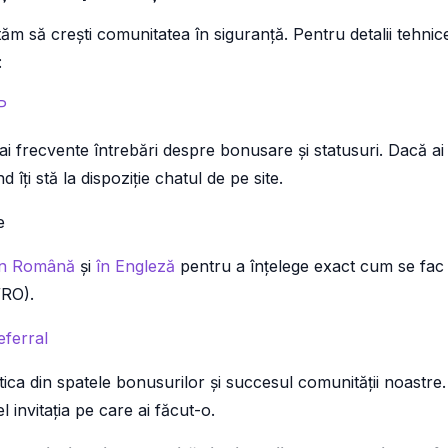
tăm să crești comunitatea în siguranță. Pentru detalii tehnice
:
P
i frecvente întrebări despre bonusare și statusuri. Dacă ai
d îți stă la dispoziție chatul de pe site.
le
 în Română
și
în Engleză
pentru a înțelege exact cum se fac p
/RO).
ferral
ica din spatele bonusurilor și succesul comunității noastre
l invitația pe care ai făcut-o.