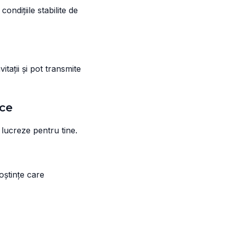
condițiile stabilite de
itații și pot transmite
ice
lucreze pentru tine.
oștințe care