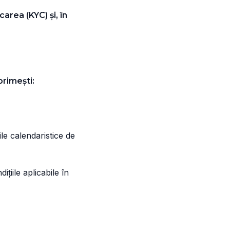
carea (KYC) și, în
primești:
le calendaristice de
țiile aplicabile în