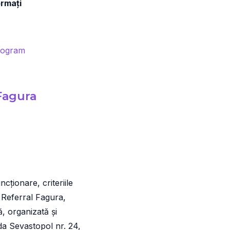
ormați
program
Fagura
ționare, criteriile
e Referral Fagura,
, organizată și
ada Sevastopol nr. 24,