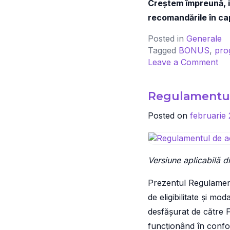
Creștem împreună, in
recomandările în cap
Posted in
Generale
Tagged
BONUS
,
pro
on
Leave a Comment
Bo
din
Regulamentul
re
Cu
Posted on
februarie
câș
30
–
90
Versiune aplicabilă 
EU
cu
Prezentul Regulament 
Pr
de eligibilitate și m
Ref
desfășurat de către 
Fa
funcționând în confor