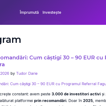
Împrumută
Investește
ogram
comandări: Cum câștigi 30 – 90 EUR cu
ra
 2026
by
Tudor Darie
crește constant: avem peste
3.000 de investitori activi
și
alăturat platformei
prin recomandări
. Doar în
2025
, membr