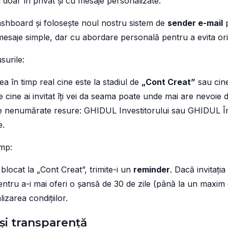
ul doar în privat și cu mesaje personalizate:
dashboard și folosește noul nostru sistem de
sender e-mail
p
esaje simple, dar cu abordare personală pentru a evita ori
surile:
a în timp real cine este la stadiul de
„Cont Creat”
sau cine
pe cine ai invitat îți vei da seama poate unde mai are nevoie 
are nenumărate resure: GHIDUL Investitorului sau GHIDUL 
e.
imp:
blocat la „Cont Creat”, trimite-i un
reminder
. Dacă invitați
ntru a-i mai oferi o șansă de 30 de zile (până la un maxim d
lizarea condițiilor.
și transparență