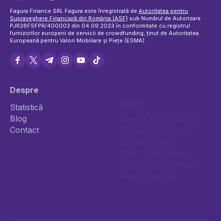
Fagura Finance SRL Fagura este înregistrată de
Autoritatea pentru
Supraveghere Financiară din România (ASF)
sub Numărul de Autorizare
PJR28FSFPR/400003 din 04.09.2023 în conformitate cu registrul
furnizorilor europeni de servicii de crowdfunding, ținut de Autoritatea
Europeană pentru Valori Mobiliare și Piețe (ESMA)
Despre
Legal
Statistică
Blog
Politica de cookie-uri
Contact
Termeni și condiții
Privacy Policy
Politica Reclamații
Conflicte de interese
Rata de default
Împrumută
Investește