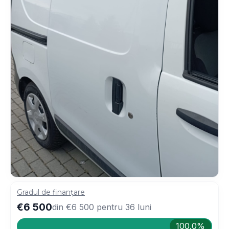
Gradul de finanțare
€6 500
din
€6 500
pentru
36
luni
100.0%