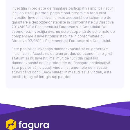
Investiția în proiecte de finanțare participativă implică riscuri,
inclusiv riscul pierderii parțiale sau integrale a fondurilor
investite. Investiția dvs. nu este acoperită de schemele de
garantare a depozitelor stabilite în conformitate cu Directiva
2014/49/UE a Parlamentului European și a Consiliului. De
asemenea, investiția dvs. nu este acoperită de schemele de
compensare a investitorilor stabilite în conformitate cu
Directiva 97/9/CE a Parlamentului European și a Consiliului.
Este posibil ca investiția dumneavoastră să nu genereze
niciun venit. Acesta nu este un produs de economisire și vă
sfătuim să nu investiți mai mult de 10% din capitalul
dumneavoastră net în proiectele de finanțare participativă.
Este posibil să nu puteți vinde instrumentele de investiții
atunci când doriți. Dacă sunteți în măsură să le vindeți, este
posibil totuși să înregistrați pierderi.