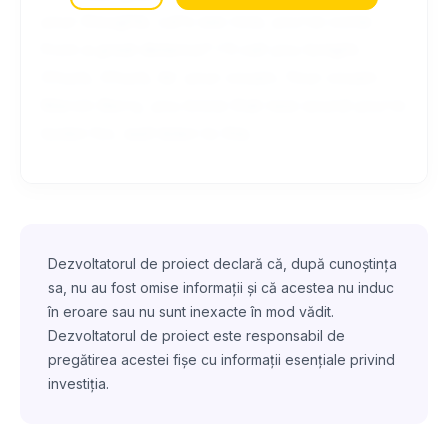
your thoughts. Let's see now, you've come
from a great distance? I'll call you tonight.
Chuck, Chuck, its' your cousin. Your cousin
Marvin Berry, you know that new sound you're
lookin for, well listen to this.
Dezvoltatorul de proiect declară că, după cunoștința
sa, nu au fost omise informații și că acestea nu induc
în eroare sau nu sunt inexacte în mod vădit.
Dezvoltatorul de proiect este responsabil de
pregătirea acestei fișe cu informații esențiale privind
investiția.