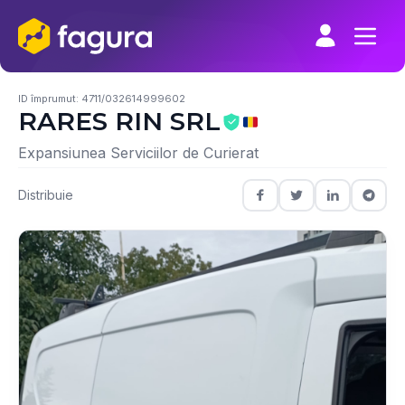
Skip
to
content
ID împrumut: 4711/032614999602
RARES RIN SRL
Expansiunea Serviciilor de Curierat
Distribuie