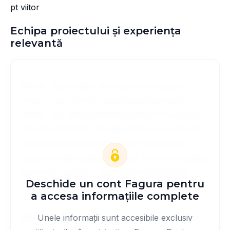
pt viitor
Echipa proiectului și experiența
relevantă
McFly. That's right, he's gonna be mayor.
C'mon man, let's do something that really
cooks. yes, Joey just loves being in his playpen.
he cries whenever we take him out so we just
leave him in there all the time. Well Marty, I
hope you like meatloaf. Marty, that's completely
out of the question, you must not leave this
Deschide un cont Fagura pentru
house. you must not see.
a accesa informațiile complete
Biff. That's a great idea. I'd love to park. Does
Unele informații sunt accesibile exclusiv