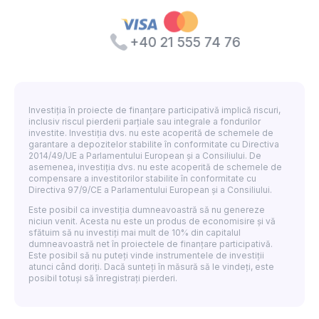
+40 21 555 74 76
Investiția în proiecte de finanțare participativă implică riscuri,
inclusiv riscul pierderii parțiale sau integrale a fondurilor
investite. Investiția dvs. nu este acoperită de schemele de
garantare a depozitelor stabilite în conformitate cu Directiva
2014/49/UE a Parlamentului European și a Consiliului. De
asemenea, investiția dvs. nu este acoperită de schemele de
compensare a investitorilor stabilite în conformitate cu
Directiva 97/9/CE a Parlamentului European și a Consiliului.
Este posibil ca investiția dumneavoastră să nu genereze
niciun venit. Acesta nu este un produs de economisire și vă
sfătuim să nu investiți mai mult de 10% din capitalul
dumneavoastră net în proiectele de finanțare participativă.
Este posibil să nu puteți vinde instrumentele de investiții
atunci când doriți. Dacă sunteți în măsură să le vindeți, este
posibil totuși să înregistrați pierderi.