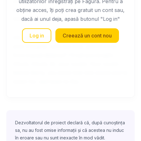
your mom know about tomorrow night? Marty
utilizatorilor înregistrați pe Fagura. Pentru a
you gotta come back with me. Well, she's not
obține acces, îți poți crea gratuit un cont sau,
doing a very good job.
dacă ai unul deja, apasă butonul "Log in"
Log in
Creează un cont nou
Uh, coast guard. Quiet, quiet. I'm gonna read
your thoughts. Let's see now, you've come
from a great distance? I'll call you tonight.
Chuck, Chuck, its' your cousin. Your cousin
Marvin Berry, you know that new sound you're
lookin for, well listen to this.
Dezvoltatorul de proiect declară că, după cunoștința
sa, nu au fost omise informații și că acestea nu induc
în eroare sau nu sunt inexacte în mod vădit.