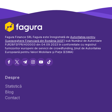
Fagura Finance SRL Fagura este înregistrată de
Autoritatea pentru
Supraveghere Financiară din România (ASF)
sub Numărul de Autorizare
PJR28FSFPR/400003 din 04.09.2023 în conformitate cu registrul
furnizorilor europeni de servicii de crowdfunding, ținut de Autoritatea
Europeană pentru Valori Mobiliare și Piețe (ESMA)
Despre
Statistică
Blog
Politica de cookie-uri
Contact
Termeni și condiții
Privacy Policy
Politica Reclamații