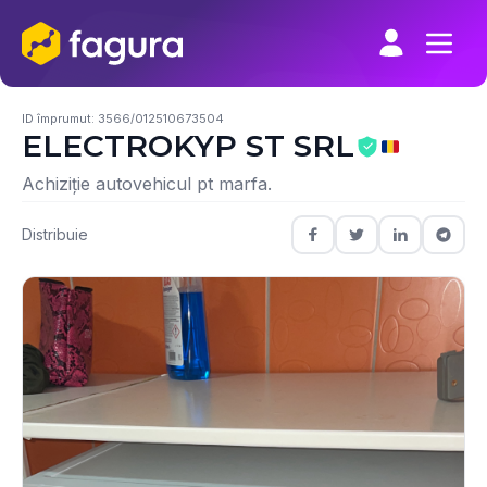
Skip
to
content
ID împrumut: 3566/012510673504
ELECTROKYP ST SRL
Achiziție autovehicul pt marfa.
Distribuie