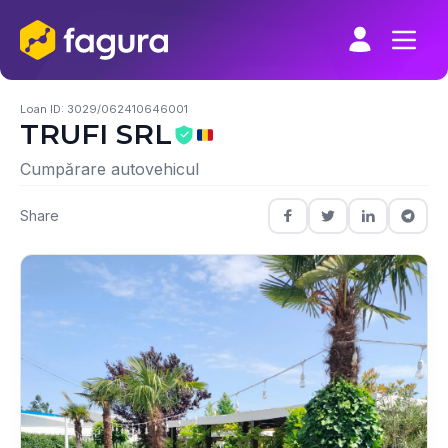
Skip
to
content
Loan ID: 3029/062410646001
TRUFI SRL
Cumpărare autovehicul
Share