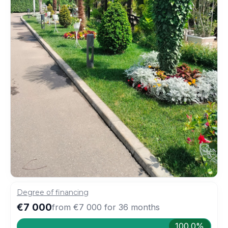
Degree of financing
€7 000
from
€7 000
for
36
months
100.0%