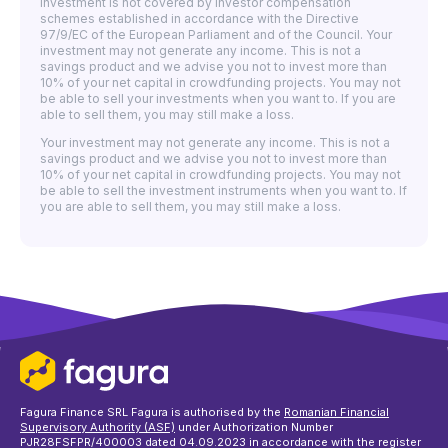
investment is not covered by investor compensation
schemes established in accordance with the Directive
97/9/EC of the European Parliament and of the Council. Your
investment may not generate any income. This is not a
savings product and we advise you not to invest more than
10% of your net capital in crowdfunding projects. You may not
be able to sell your investments when you want to. If you are
able to sell them, you may still make a loss.
Your investment may not generate any income. This is not a
savings product and we advise you not to invest more than
10% of your net capital in crowdfunding projects. You may not
be able to sell the investment instruments when you want to. If
you are able to sell them, you may still make a loss.
Fagura Finance SRL Fagura is authorised by the
Romanian Financial
Supervisory Authority (ASF)
under Authorization Number
PJR28FSFPR/400003 dated 04.09.2023 in accordance with the register